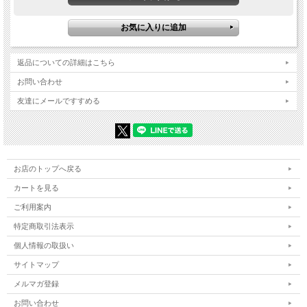
Cotton 83%, Polyester 17%
※サイズは商品によって若干の誤差が出る場合があります。
返品についての詳細はこちら
お問い合わせ
友達にメールですすめる
【Evisen Skateboards】
★「Evisen Skateboards」DESIGNER: 南勝己。2011年に本
格始動した国内スケートブランド「Evisen Skateboards」。
お店のトップへ戻る
ブランド名でもある「Evisen」とは、"スケートボードが全
カートを見る
て"であるという英語の「Everythig」から由来している。
ご利用案内
これまでに日本古来の伝統や文化を用いた他と一線を画す和
物を取り入れたグラフィックワークや所縁の深いブランドや
特定商取引法表示
アーティストとのプロダクトを数多くリリース。
個人情報の取扱い
サイトマップ
そのハイセンスなデザインはスケートの真骨頂でもあるデッ
キを始め、アパレル、グッズに至るまで精力的にリリースさ
メルマガ登録
れ、今や世界的にも注目を集める。
お問い合わせ