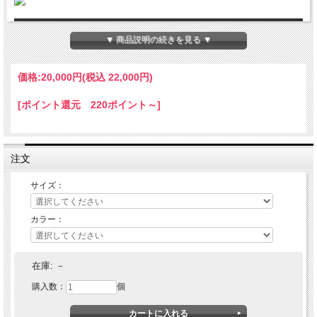
INFORMATION
▼ 商品説明の続きを見る ▼
価格:
20,000円
(税込 22,000円)
Evisen Skateboards (エヴィセン スケートボード)
[ポイント還元 220ポイント～]
2023
FALL / WINTER COLLECTION
注文
裏起毛素材を使ったハーフジップのプルオーバースウェット
シャツ。
サイズ：
EVISENらしいボックスシルエットで、襟が高めのデザイン
です。
カラー：
フロントにはEロゴ刺繍とマチ付きのジップポケットを配
置。左袖にはラバーパッチをつけました。
袖口と裾はリブ仕様です。
在庫:
－
シンプルなスウェットよりもデザイン性がある一着。
購入数：
個
■素材