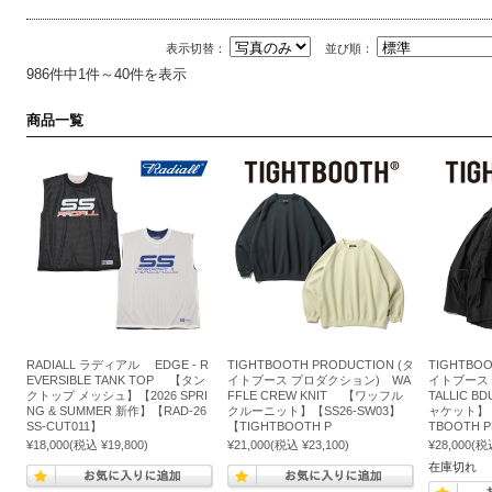
表示切替：
並び順：
986件中1件～40件を表示
商品一覧
RADIALL ラディアル EDGE - R
TIGHTBOOTH PRODUCTION (タ
TIGHTBOO
EVERSIBLE TANK TOP 【タン
イトブース プロダクション) WA
イトブース
クトップ メッシュ】【2026 SPRI
FFLE CREW KNIT 【ワッフル
TALLIC 
NG & SUMMER 新作】【RAD-26
クルーニット】【SS26-SW03】
ャケット】【S
SS-CUT011】
【TIGHTBOOTH P
TBOOTH 
¥18,000
(税込 ¥19,800)
¥21,000
(税込 ¥23,100)
¥28,000
(税込
在庫切れ