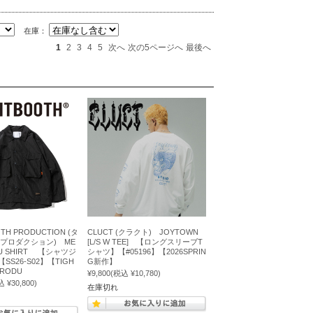
在庫：
1
2
3
4
5
次へ
次の5ページへ
最後へ
TH PRODUCTION (タ
CLUCT (クラクト) JOYTOWN
 プロダクション) ME
[L/S W TEE] 【ロングスリーブT
BDU SHIRT 【シャツジ
シャツ】【#05196】【2026SPRIN
S26-S02】【TIGH
G新作】
PRODU
¥9,800
(税込 ¥10,780)
 ¥30,800)
在庫切れ