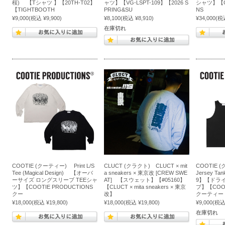
桜) 【Tシャツ 】【20TH-T02】
ャツ】【VG-LSPT-109】【2026 S
シャツ】【CO
【TIGHTBOOTH
PRING&SU
NS
¥9,000
(税込 ¥9,900)
¥8,100
(税込 ¥8,910)
¥34,000
(税込
在庫切れ
COOTIE (クーティー) Print L/S
CLUCT (クラクト) CLUCT × mit
COOTIE 
Tee (Magical Design) 【オーバ
a sneakers × 東京改 [CREW SWE
Jersey Ta
ーサイズ ロングスリーブ TEEシャ
AT] 【スウェット】【#05160】
9】【ドラ
ツ】【COOTIE PRODUCTIONS
【CLUCT × mita sneakers × 東京
プ】【COOT
クー
改】
クーティー
¥18,000
(税込 ¥19,800)
¥18,000
(税込 ¥19,800)
¥9,000
(税込 
在庫切れ