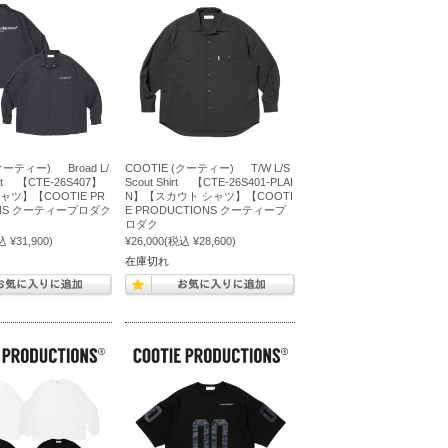
(クーティー) Broad L/
COOTIE (クーティー) T/W L/S
irt 【CTE-26S407】
Scout Shirt 【CTE-26S401-PLAI
ャツ】【COOTIE PR
N】【スカウト シャツ】【COOTI
ONS クーティープロダク
E PRODUCTIONS クーティープ
ロダク
 ¥31,900)
¥26,000
(税込 ¥28,600)
在庫切れ