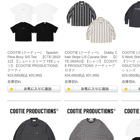
COOTIE (クーティー) Spanish
COOTIE (クーティー) Dobby C
COOTIE 
Pima Boxy S/S Tee 【CTE-26S3
hain Stripe L/S Cavana Shirt 【C
S Work Sh
12】【ショートスリーブ TEEシャ
TE-26S413】【シャツ】【COOTI
【ワーク シ
ツ】【COOTIE PRODUCTIONS
E PRODUCTIONS クーティープ
ODUCTI
クーティ
ロダク
ションズ
¥19,000
(税込 ¥20,900)
¥34,000
(税込 ¥37,400)
¥29,000
(税込
在庫切れ
在庫切れ
在庫切れ