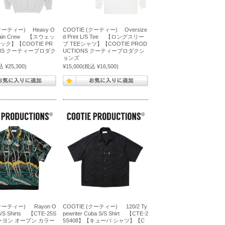
(クーティー) Heavy O
COOTIE (クーティー) Oversize
 Plain Crew 【スウェッ
d Print L/S Tee 【ロングスリー
ック】【COOTIE PR
ブ TEEシャツ】【COOTIE PROD
ONS クーティープロダク
UCTIONS クーティープロダクシ
ョンズ
 ¥25,300)
¥15,000
(税込 ¥16,500)
(クーティー) Rayon O
COOTIE (クーティー) 120/2 Ty
 S/S Shirts 【CTE-25S
pewriter Cuba S/S Shirt 【CTE-2
ーヨン オープン カラー
5S408】【キューバ シャツ】【C