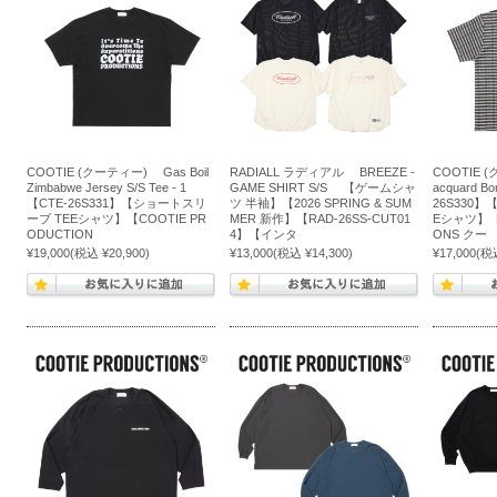
COOTIE (クーティー) Gas Boil
RADIALL ラディアル BREEZE -
COOTIE 
Zimbabwe Jersey S/S Tee - 1
GAME SHIRT S/S 【ゲームシャ
acquard B
【CTE-26S331】【ショートスリ
ツ 半袖】【2026 SPRING & SUM
26S330
ーブ TEEシャツ】【COOTIE PR
MER 新作】【RAD-26SS-CUT01
Eシャツ】【C
ODUCTION
4】【インタ
ONS クー
¥19,000
(税込 ¥20,900)
¥13,000
(税込 ¥14,300)
¥17,000
(税込