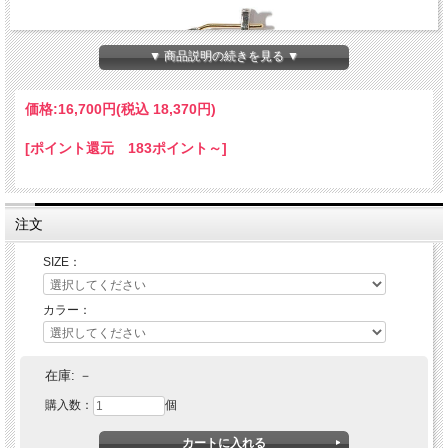
▼ 商品説明の続きを見る ▼
価格:
16,700円
(税込 18,370円)
[ポイント還元 183ポイント～]
注文
SIZE：
カラー：
VIVIFY(ヴィヴィファイ)(ビビファイ)K18goldpost HammeredH
oop Pierce（XL）w/gold
在庫:
－
購入数：
個