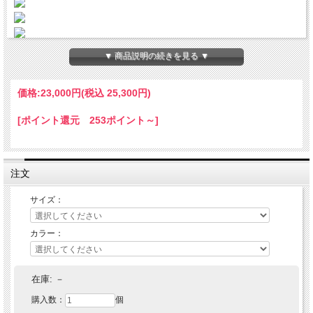
▼ 商品説明の続きを見る ▼
価格:
23,000円
(税込 25,300円)
INFORMATION
[ポイント還元 253ポイント～]
RADIALL(ラディアル) CUT RAZOR - NECKLACE(18K)
RADIALL(ラディアル)よりネックレスが入荷いたしました。
注文
925シルバー製のレーザーブレードネックレス。
サイズ：
レーザーブレードの表側には、「RADIALL」、「7O'CLOC
K」、「UPRISE CRUISE」の刻印が刻まれます。
カラー：
スプーンクロスネックレス同様に機能美を兼ね備えたデザイ
ンとなっています。
仕事を終えた7時、清々しい朝の7時になったらそれぞれの
在庫:
－
「UPRISE CRUISE」へ。
仕上げは、シルバー、18Kメッキ共にひとつひとつ丁寧に職
購入数：
個