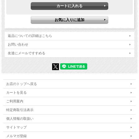
人によって磨き上げられます。
■素材
TOP, CHAIN: 925SILVER
返品についての詳細はこちら
お問い合わせ
★"Funksta For Life"をテーマに掲げ、jazz,rock,blues等の
友達にメールですすめる
様々な音楽要素を取り込んだFUNK(MUSIC)を良い意味で雑
多(種々のものが入りまじっているさま)と捉え、Mixture（混
ぜ合わせた）的な発想をアイテム作りに反映させている。
お店のトップへ戻る
★アメリカンスタイルをベースに高山洋一が傾倒するオール
カートを見る
ドカー、ルーツミュージックの要素を交えて、独自の解釈で
ご利用案内
現代に落とし込んだデイリーウェアを提案する。
特定商取引法表示
個人情報の取扱い
★そのラインナップはオーセンティックな様相でありながら
サイトマップ
も、工場と二人三脚で歩んで作られるオリジナルテキスタイ
ルを用いてシルエットから細部に至るまで拘り抜かれた製品
メルマガ登録