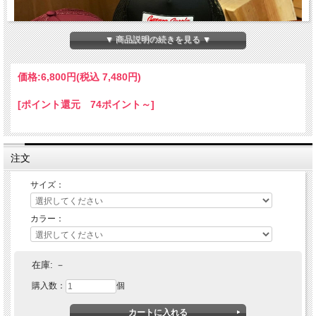
▼ 商品説明の続きを見る ▼
価格:
6,800円
(税込 7,480円)
[ポイント還元 74ポイント～]
注文
サイズ：
カラー：
PORKCHOP GARAGE SUPPLY(ポークチョップ ガレージサプ
ライ) O.E. WAPPEN MESH CAP
在庫:
－
購入数：
個