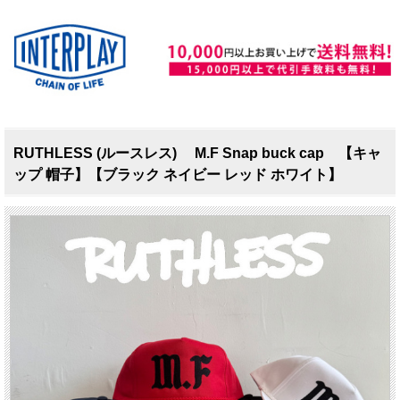
RUTHLESS (ルースレス) M.F Snap buck cap 【キャ
ップ 帽子】【ブラック ネイビー レッド ホワイト】