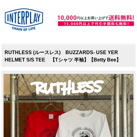
RUTHLESS (ルースレス) BUZZARDS- USE YER
HELMET S/S TEE 【Tシャツ 半袖】【Betty Bee】