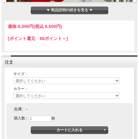
▼ 商品説明の続きを見る ▼
価格:
6,000円
(税込 6,600円)
[ポイント還元 66ポイント～]
注文
サイズ：
カラー：
RUTHLESS (ルースレス)
BUZZARDS- USE YER HELMET S/S TEE
在庫:
－
購入数：
個