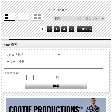
1 / 7ページ
（全140件）
1
2
3
4
5
次へ
商品検索
キーワード検索
価格帯検索
円 ～
円