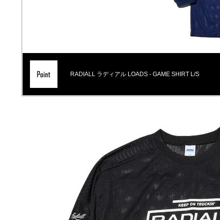
RADIALL ラディアル LOADS - GAME SHIRT L/S