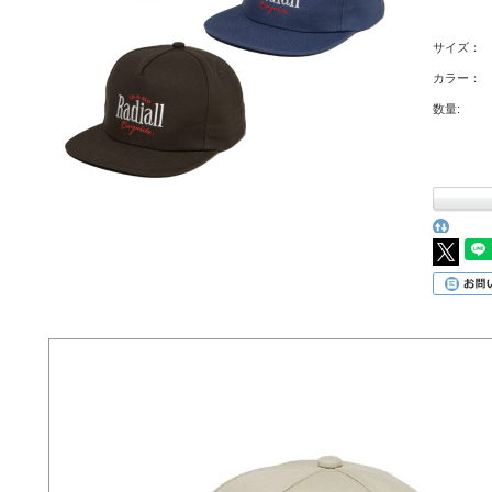
サイズ：
カラー：
数量: