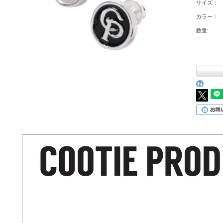
サイズ：
カラー：
数量: