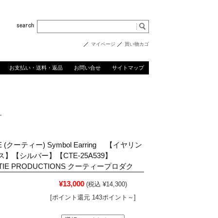
マイページ
買い物カゴ
お支払い・送料・返品
お問い合せ
サイトマップ
ー
E (クーティー) Symbol Earring 【イヤリン
ス】【シルバー】【CTE-25A539】
TIE PRODUCTIONS クーティープロダク
¥13,000
(税込 ¥14,300)
[ポイント還元 143ポイント～]